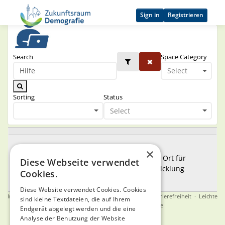
Sign in
Registrieren
Spaces
Search
Space Category
Select
Sorting
Status
Select
Hilfe & Feedback
×
Unterstützung bei technischen Problemen, Ort für
Diese Webseite verwendet
Feedback und Anregungen zur Weiterentwicklung
Cookies.
SUPPORT
HILFE
TECHNIK
FEEDBACK
Diese Website verwendet Cookies. Cookies
Impressum
·
Datenschutz
·
Nutzungsbedingungen
·
Barrierefreiheit
·
Leichte
sind kleine Textdateien, die auf Ihrem
Sprache
·
English
·
Gebärdensprache
Endgerät abgelegt werden und die eine
Analyse der Benutzung der Website