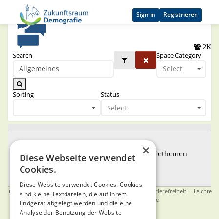
Sign in
Registrieren
Spaces
2K
Search
Space Category
Select
Sorting
Status
Select
Austausch
×
Raum für Diskussionen rund um Demografiethemen
Diese Webseite verwendet
AUSTAUSCH
KOMMUNEN
ALLGEMEINES
Cookies.
QUERSCHNITTSTHEMEN
SONSTIGES
Diese Website verwendet Cookies. Cookies
Impressum
·
Datenschutz
·
Nutzungsbedingungen
·
Barrierefreiheit
·
Leichte
sind kleine Textdateien, die auf Ihrem
Sprache
·
English
·
Gebärdensprache
Endgerät abgelegt werden und die eine
Analyse der Benutzung der Website