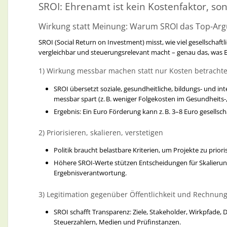
SROI: Ehrenamt ist kein Kostenfaktor, so
Bürgernähe
Qualitätsbewusstsein
Wirkung statt Meinung: Warum SROI das Top-Argu
verantwortungsvollen Umgang mit Ressourcen
SROI (Social Return on Investment) misst, wie viel gesellschaft
vergleichbar und steuerungsrelevant macht – genau das, was 
Ein Satz wie
„Wir setzen KI ein, damit Sie schneller verstehen, was w
1) Wirkung messbar machen statt nur Kosten betracht
ist kommunikativ stark, modern und anschlussfähig.
SROI übersetzt soziale, gesundheitliche, bildungs- und in
4) Wirkung über Ressortgrenzen hinweg
messbar spart (z. B. weniger Folgekosten im Gesundheits-,
Ergebnis: Ein Euro Förderung kann z. B. 3–8 Euro gesellsc
Verständliche Kommunikation wirkt
überall
:
2) Priorisieren, skalieren, verstetigen
Sozialamt → weniger Rückfragen & Missverständnisse
Bauamt → schnellere Verfahren
Politik braucht belastbare Kriterien, um Projekte zu prio
Jugendhilfe → höhere Verständlichkeit für Familien
Höhere SROI-Werte stützen Entscheidungen für Skalierung
Wirtschaftsförderung → klarere Informationen für Unte
Ergebnisverantwortung.
Integrationsarbeit → bessere Zugänglichkeit für Mensche
3) Legitimation gegenüber Öffentlichkeit und Rechnun
Klarere Sprache ist ein
Querschnittsnutzen
, der alle Fachber
SROI schafft Transparenz: Ziele, Stakeholder, Wirkpfade
Steuerzahlern, Medien und Prüfinstanzen.
5) Risiko- und Investitionslogik: Verständlichkeit 