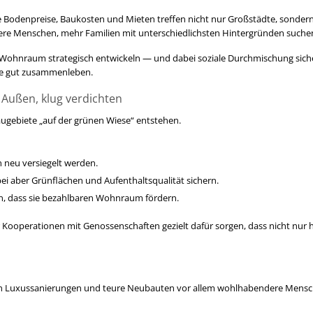
fentlichen Raum,
de Bodenpreise, Baukosten und Mieten treffen nicht nur Großstädte, sond
 und Mikroklima sichern.
 ältere Menschen, mehr Familien mit unterschiedlichsten Hintergründen su
ogisch stabil und klimawiderstandsfähig.
 Wohnraum strategisch entwickeln — und dabei soziale Durchmischung siche
fe gut zusammenleben.
n die Zukunft
Außen, klug verdichten
hohe Umweltqualität ist Voraussetzung für Lebensqualität, Gesundheit und 
 und zu Orten, an denen Menschen gerne leben, arbeiten und sich engagier
gebiete „auf der grünen Wiese“ entstehen.
ser, Grünflächen und Biodiversität zu entwickeln oder Beteiligungsprozes
ität in Ihrer Stadt oder Gemeinde nachhaltig sichern können!
 neu versiegelt werden.
 aber Grünflächen und Aufenthaltsqualität sichern.
ner Kreisverwaltung/ Jugend-/ Sozialamt+Wirtschaftsförderung)
n, dass sie bezahlbaren Wohnraum fördern.
 gerne per mobil 0177-6517040 oder per E-Mail an
d.kahrs@wissensbilanz
perationen mit Genossenschaften gezielt dafür sorgen, dass nicht nur
enn Luxussanierungen und teure Neubauten vor allem wohlhabendere Mensc