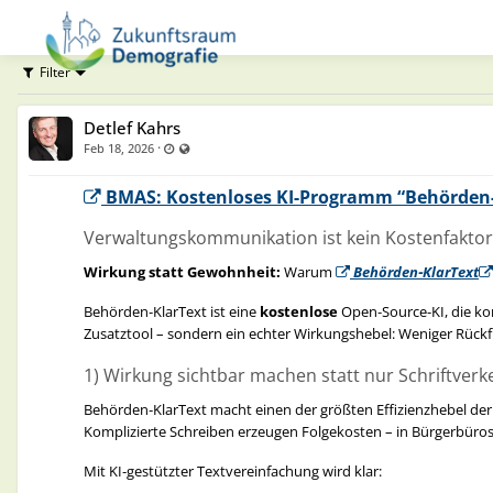
Filter
Detlef Kahrs
·
Last updated Feb 18, 2026 - 12:07 PM
Visible also to unregistered users
Feb 18, 2026
BMAS: Kostenloses KI-Programm “Behörden‑
Verwaltungskommunikation ist kein Kostenfaktor –
Wirkung statt Gewohnheit:
Warum
Behörden‑KlarText
Behörden‑KlarText ist eine
kostenlose
Open‑Source‑KI, die kom
Zusatztool – sondern ein echter Wirkungshebel: Weniger Rückf
1) Wirkung sichtbar machen statt nur Schriftverk
Behörden‑KlarText macht einen der größten Effizienzhebel der
Komplizierte Schreiben erzeugen Folgekosten – in Bürgerbüros
Mit KI‑gestützter Textvereinfachung wird klar: