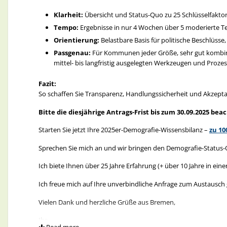
Regelmäßige Aktualisierung: SROI als Bestandteil des wir
Kompakte Argumentationshilfe (für Führung, Poli
Klarheit:
Übersicht und Status-Quo zu 25 Schlüsselfakt
Kompakte Argumentationshilfe (für eine Vorlage oder
Tempo:
Ergebnisse in nur 4 Wochen über 5 moderierte Tea
„Behörden‑KlarText ist komplett kostenlos, da die Softw
Orientierung:
Belastbare Basis für politische Beschlüsse
„Ehrenamt ist kein Kostenfaktor, sondern eine Investition: Jed
„Behörden‑KlarText spart Zeit im gesamten Verwaltungsp
Passgenau:
Für Kommunen jeder Größe, sehr gut kombini
„SROI liefert die belastbare Kennzahl, mit der wir Projekte pri
„Verständliche Kommunikation entlastet Bürgerbüros u
mittel- bis langfristig ausgelegten Werkzeugen und Proze
„Durch SROI werden Querschnittseffekte sichtbar – das erleic
„Wir steigern Bürgerzufriedenheit, ohne neue Stellen, 
„Mit SROI treffen wir bessere Entscheidungen: Wirkung, Risi
Fazit:
„KI wird dort eingesetzt, wo sie sofort Wirkung entfaltet
So schaffen Sie Transparenz, Handlungssicherheit und Akze
„Behörden‑KlarText kann DSGVO‑konform betrieben werde
Starten Sie jetzt Ihre SROI-Kampagne – gerne unterstütze ich
können.“
Bitte die diesjährige Antrags-Frist bis zum 30.09.2025 bea
Sprechen Sie mich an und wir bringen den SROI in Ihrer Komm
Starten Sie jetzt Ihre KlarText‑Initiative – ich 
Starten Sie jetzt Ihre 2025er-Demografie-Wissensbilanz –
zu 10
Ich biete Ihnen über 25 Jahre Erfahrung (+ über 10 Jahre in ei
Wenn Sie Behörden‑KlarText in Ihrer Kommune einführen möchte
Sprechen Sie mich an und wir bringen den Demografie-Status
Ich freue mich auf Ihre unverbindliche Anfrage zum Austausch
mit über
25 Jahren Erfahrung
Ich biete Ihnen über 25 Jahre Erfahrung (+ über 10 Jahre in ei
Vielen Dank und herzliche Grüße aus Bremen,
davon
10+ Jahre in Kreisverwaltung / Jugendamt / So
Ich freue mich auf Ihre unverbindliche Anfrage zum Austausch
pragmatisch, schnell, administrativ kompatibel
Ihr
Vielen Dank und herzliche Grüße aus Bremen,
Gemeinsam bringen wir Behörden‑KlarText
in nur 4–6 Woch
Ihr