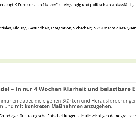
erzeugt X Euro sozialen Nutzen“ ist eingängig und politisch anschlussfähig.
rungen.
t:
ziales, Bildung, Gesundheit, Integration, Sicherheit). SROI macht diese Que
-Perspektive: Früh investieren in Engagement senkt spätere Folgekosten. Das 
 machen (Deadweight, Displacement, Drop-off), was die Qualität der Entsc
chten
 Politik
nstieg
l – in nur 4 Wochen Klarheit und belastbare E
en → Outputs → Outcomes → Impact. Verknüpfen Sie jede Stufe mit Indikato
e „Proxies“ (z. B. vermiedene Gesundheitskosten, gesteigerte Erwerbstätig
mmunen dabei, die eigenen Stärken und Herausforderung
en
und
mit konkreten Maßnahmen anzugehen
.
(was wäre ohnehin passiert), Attribution (Anteil Ihres Projekts), Displac
 Grundlage für strategische Entscheidungen, die alle wichtigen demografisch
kern
/basis/optimistisch). Das erhöht Glaubwürdigkeit.
n mit kurzen Fallbeispielen, um Wirkung erfahrbar zu machen.
zeigt.