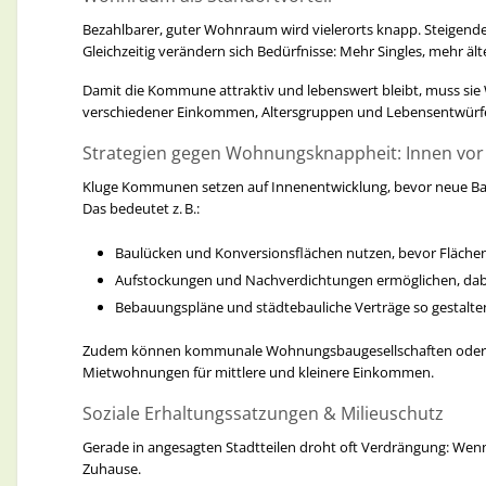
Blühstreifen, extensive Wiesen und Insektenhotels im öf
Bezahlbarer, guter Wohnraum wird vielerorts knapp. Steigen
den Schutz alter Bäume und Baumalleen, die Lebensraum
Gleichzeitig verändern sich Bedürfnisse: Mehr Singles, mehr
So bleibt die Kommune nicht nur grün und schön, sondern ökol
Damit die Kommune attraktiv und lebenswert bleibt, muss sie
verschiedener Einkommen, Altersgruppen und Lebensentwür
Fazit: Natur & Umweltqualität sind Investitionen i
Strategien gegen Wohnungsknappheit: Innen vor 
Ob Gewässer, Lärm- und Luftschutz oder Artenvielfalt — eine 
Sie macht Städte und Gemeinden resilienter gegen Klimafolgen
Kluge Kommunen setzen auf Innenentwicklung, bevor neue Bau
Das bedeutet z. B.:
Gerne unterstütze ich Ihre Kommune dabei, Konzepte für Gewäs
Sprechen wir darüber, wie wir gemeinsam Natur und Lebensqual
Baulücken und Konversionsflächen nutzen, bevor Flächen
Aufstockungen und Nachverdichtungen ermöglichen, dabei
Ich biete Ihnen über 25 Jahre Erfahrung (+ über 10 Jahre in ei
Bebauungspläne und städtebauliche Verträge so gestalte
Ich freue mich auf Ihre unverbindliche Anfrage zum Austausch
Zudem können kommunale Wohnungsbaugesellschaften oder Koo
Vielen Dank und herzliche Grüße aus Bremen,
Mietwohnungen für mittlere und kleinere Einkommen.
Ihr
Soziale Erhaltungssatzungen & Milieuschutz
Gerade in angesagten Stadtteilen droht oft Verdrängung: W
Zuhause.