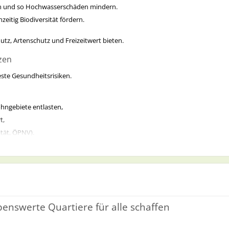
en und so Hochwasserschäden mindern.
zeitig Biodiversität fördern.
utz, Artenschutz und Freizeitwert bieten.
zen
este Gesundheitsrisiken.
hngebiete entlasten,
t,
ität, ÖPNV).
tzmaßnahmen dazu bei, CO₂ und Feinstaub zu reduzieren — und damit Asthma
für ganze Ökosysteme. Kommunen können hier aktiv gegensteuern:
nswerte Quartiere für alle schaffen