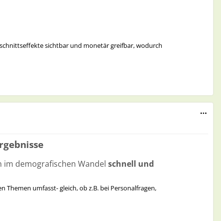
rschnittseffekte sichtbar und monetär greifbar, wodurch
passt zur Logik präventiver Politik.
heidungen erhöht.
rgebnisse
ren.
keit, reduzierte Kriminalitätsfolgekosten). Dokumentieren Sie
en im demografischen Wandel
schnell und
ement (Verdrängungseffekte) und Drop-off (Wirkungsabnahme
en Themen umfasst- gleich, ob z.B. bei Personalfragen,