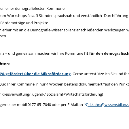
kungsorientierten Haushalts und der Förderlogik (Planung, Monitoring, Evalu
tik oder interne Präsentationen)
oren einer demografiefesten Kommune
 Rede)
m-Workshops à ca. 3 Stunden, praxisnah und verständlich- Durchführung dig
are als Open‑Source-Lösung bereitgestellt wird.“
, Förderanträge und Projekte
er Euro erzeugt mehrfachen sozialen Nutzen.“
rozess – nicht nur beim Schreiben.“
erbar mit an die Demografie-Wissensbilanz anschließenden Werkzeugen wi
orisieren, Mittel effizient einsetzen und gegenüber der Öffentlichkeit transparent 
nd Sachbearbeitung.“
ssen
htert gemeinsame Finanzierung über Ressortgrenzen hinweg und stärkt Prävention
ohne neue Systeme, ohne komplizierte Prozesse.“
ken und Annahmen sind klar dokumentiert und überprüfbar.“
: beim Text.“
ptanz – und gemeinsam machen wir Ihre Kommune
fit für den demografis
n, weil Kommunen die KI‑Modelle und Datenverarbeitung vollständig in 
 Sie und Ihre Kommune dabei, diese aufzubauen- zu 100% gefördert.
chten
:
une in nur 4-6 Wochen bestens dokumentiert “auf den Punkt”.
unterstütze Sie dabei!
0% gefördert über die Mikroförderung
.
Gerne unterstütze ich Sie und I
ner Kreisverwaltung/ Jugend-/ Sozialamt+Wirtschaftsförderung)
n, begleite ich Sie:
-Quo Ihrer Kommune in nur 4 Wochen bestens dokumentiert “auf den Punkt
 gerne per mobil 0177-6517040 oder per E-Mail an
d.kahrs@wissensbilanz
ner Kreisverwaltung/ Jugend-/ Sozialamt+Wirtschaftsförderung)
zialamt / Wirtschaftsförderung
 gerne per mobil 0177-6517040 oder per E-Mail an
d.kahrs@wissensbilanz
en
wirkungsorientiert, dokumentiert und anschlussfähig „auf den Punkt“.
10