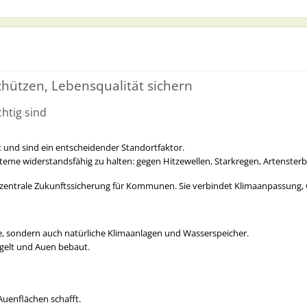
zum Austausch gerne per mobil 0177-6517040 oder per E-Mai
hützen, Lebensqualität sichern
htig sind
ert auf der
wissenschaftlich anerkannten Methodik der Wissensbilan
schutz (BMWK).
nd dokumentiert
– auf Basis meiner Erfahrung aus über 200 durchgeführten Wi
t und sind ein entscheidender Standortfaktor.
K)“
, die zwischen 2016 und 2024 mit insgesamt 50 Modellkommunen erarbe
steme widerstandsfähig zu halten: gegen Hitzewellen, Starkregen, Artenste
xisbewährten Lösungsansätzen
– und erhalten eine
maßgeschneiderte
rn zentrale Zukunftssicherung für Kommunen. Sie verbindet Klimaanpassung, 
IN EN ISO 9001:2015
e, sondern auch natürliche Klimaanlagen und Wasserspeicher.
egelt und Auen bebaut.
Fax +49 - (0)3212-1011493 | mobil +49 - (0)177 - 6517040
uenflächen schafft.