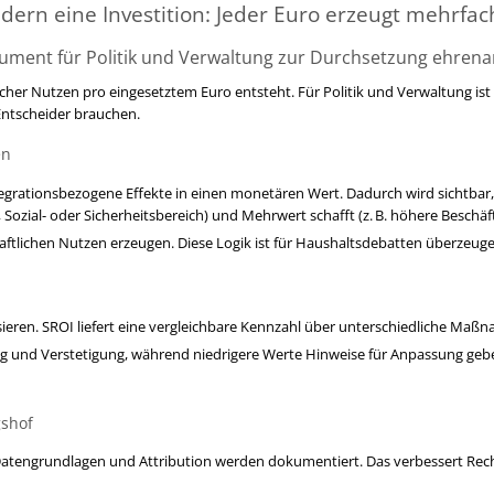
ndern eine Investition: Jeder Euro erzeugt mehrfa
ment für Politik und Verwaltung zur Durchsetzung ehrenamt
licher Nutzen pro eingesetztem Euro entsteht. Für Politik und Verwaltung ist
Entscheider brauchen.
ir von Ihnen brauchen“
en
tegrationsbezogene Effekte in einen monetären Wert. Dadurch wird sichtbar,
 Sozial- oder Sicherheitsbereich) und Mehrwert schafft (z. B. höhere Beschäf
haftlichen Nutzen erzeugen. Diese Logik ist für Haushaltsdebatten überzeuge
risieren. SROI liefert eine vergleichbare Kennzahl über unterschiedliche Ma
 und Verstetigung, während niedrigere Werte Hinweise für Anpassung geben.
rnehmen
n mit Sprachbarrieren
gshof
eiche entlastet.
, Datengrundlagen und Attribution werden dokumentiert. Das verbessert Rec
ist Prävention