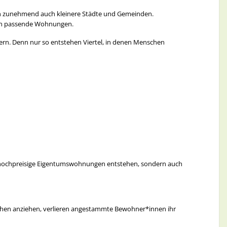
ern zunehmend auch kleinere Städte und Gemeinden.
chen passende Wohnungen.
rn. Denn nur so entstehen Viertel, in denen Menschen
Attraktivität einer Kommune.
en.
se für Umweltprojekte zu moderieren.
.de
 hochpreisige Eigentumswohnungen entstehen, sondern auch
hen anziehen, verlieren angestammte Bewohner*innen ihr