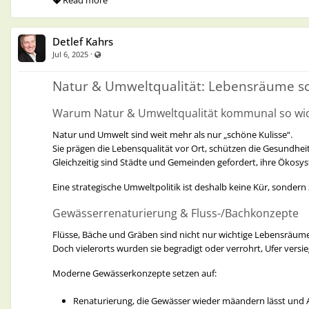
Read more
Ich freue mich auf Ihre unverbindliche Anfrage 
Vielen Dank und herzliche Grüße aus Bremen,
Detlef Kahrs
Ihr
·
Visible also to unregistered users
Jul 6, 2025
Detlef Kahrs
Natur & Umweltqualität: Lebensräume sc
Warum Natur & Umweltqualität kommunal so wic
*Die von mir entwickelte
Demografie-Wissensbilanz
basi
Auftrag des Bundesministeriums für Wirtschaft und Klima
Natur und Umwelt sind weit mehr als nur „schöne Kulisse“.
Sie wird von mir
moderiert, visualisiert und umfasse
Sie prägen die Lebensqualität vor Ort, schützen die Gesundhei
Erkenntnisse der
„Zukunftswerkstatt Kommunen (ZW
Detlef Kahrs
Gleichzeitig sind Städte und Gemeinden gefordert, ihre Ökosy
So verbinden Sie
wissenschaftliche Fundierung
mit
pra
Eine strategische Umweltpolitik ist deshalb keine Kür, sonde
Handlungsoptionen für Ihre Kommune eröffnet.
Gewässerrenaturierung & Fluss-/Bachkonzepte
WISSENSBILANZ® | Inhaber: Detlef Kahrs | Zertifiziert nach D
Flüsse, Bäche und Gräben sind nicht nur wichtige Lebensräum
Doch vielerorts wurden sie begradigt oder verrohrt, Ufer versi
Teerhof 59 | D-28199 Bremen | fon +49 - (0)421 - 6996034 | PC-
Detlef Kahrs
Moderne Gewässerkonzepte setzen auf:
mail:
info@wissensbilanz.de
web:
www.wissensbilanz.de
Renaturierung, die Gewässer wieder mäandern lässt und A