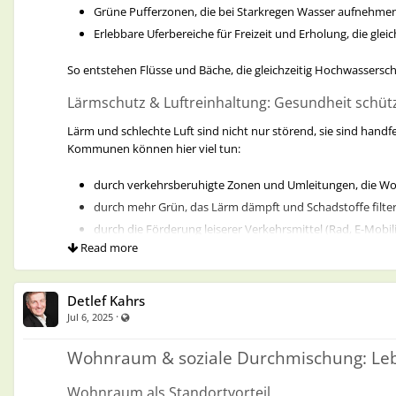
Grüne Pufferzonen, die bei Starkregen Wasser aufnehm
Erlebbare Uferbereiche für Freizeit und Erholung, die gleich
So entstehen Flüsse und Bäche, die gleichzeitig Hochwassersch
Lärmschutz & Luftreinhaltung: Gesundheit schüt
Lärm und schlechte Luft sind nicht nur störend, sie sind handf
Kommunen können hier viel tun:
durch verkehrsberuhigte Zonen und Umleitungen, die Wo
durch mehr Grün, das Lärm dämpft und Schadstoffe filter
durch die Förderung leiserer Verkehrsmittel (Rad, E-Mobil
Read more
Gleichzeitig tragen Luftreinhaltepläne und lokale Klimaschu
vorzubeugen.
Detlef Kahrs
Schutz von Biotopen & Arten: Vielfalt sichern
·
Visible also to unregistered users
Jul 6, 2025
Die biologische Vielfalt schrumpft dramatisch — mit Folgen 
Wohnraum & soziale Durchmischung: Lebe
durch die Ausweisung und Pflege von Biotopflächen,
Wohnraum als Standortvorteil