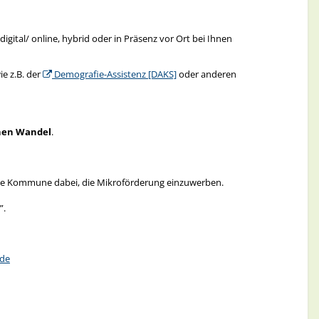
ation).
ital/ online, hybrid oder in Präsenz vor Ort bei Ihnen
e z.B. der
Demografie-Assistenz [DAKS]
oder anderen
Rechenschaft ablegen.“
.“
chen Wandel
.
ihrer eigenen, datenschutzsicheren Infrastruktur ausführen
hre Kommune dabei, die Mikroförderung einzuwerben.
”.
.de
.de
0% gefördert über dieses Netzwerk!