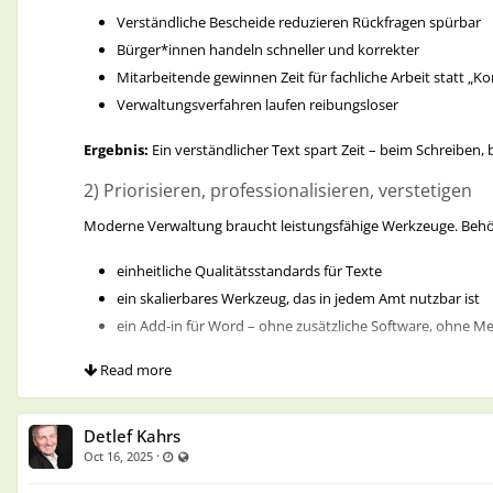
Verständliche Bescheide reduzieren Rückfragen spürbar
Bürger*innen handeln schneller und korrekter
Mitarbeitende gewinnen Zeit für fachliche Arbeit statt 
Verwaltungsverfahren laufen reibungsloser
Ergebnis:
Ein verständlicher Text spart Zeit – beim Schreiben,
2) Priorisieren, professionalisieren, verstetigen
Moderne Verwaltung braucht leistungsfähige Werkzeuge. Behör
einheitliche Qualitätsstandards für Texte
ein skalierbares Werkzeug, das in jedem Amt nutzbar ist
ein Add‑in für Word – ohne zusätzliche Software, ohne 
Read more
Damit wird Verständlichkeit nicht mehr vom „Einzelfall“ oder d
3) Legitimation gegenüber Öffentlichkeit, Politik
Detlef Kahrs
Klar formulierte Schreiben wirken — nach innen und außen. Sie
·
Last updated Oct 16, 2025 - 8:27 AM
Visible also to unregistered users
Oct 16, 2025
Transparenz