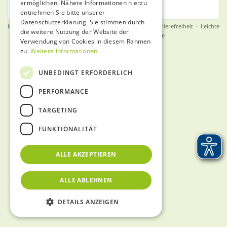
Visible for all (members and guests)
ermöglichen. Nähere Informationen hierzu
entnehmen Sie bitte unserer
Datenschutzerklärung. Sie stimmen durch
Impressum
·
Datenschutz
·
Nutzungsbedingungen
·
Barrierefreiheit
·
Leichte
die weitere Nutzung der Website der
Sprache
·
English
·
Gebärdensprache
Verwendung von Cookies in diesem Rahmen
zu.
Weitere Informationen
UNBEDINGT ERFORDERLICH
PERFORMANCE
TARGETING
FUNKTIONALITÄT
ALLE AKZEPTIEREN
ALLE ABLEHNEN
DETAILS ANZEIGEN