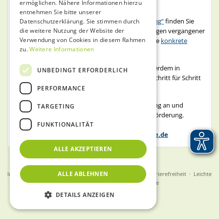
ermöglichen. Nähere Informationen hierzu
Kommunen oder zu unseren Veranstaltungen
entnehmen Sie bitte unserer
Im Zukunftsraum Demografie im
Raum „Förderung“
finden Sie
Datenschutzerklärung. Sie stimmen durch
die weitere Nutzung der Website der
weitere Informationen, die
FAQs
, die Aufzeichnungen vergangener
Verwendung von Cookies in diesem Rahmen
Infoveranstaltungen zur Mikroförderung sowie die
konkrete
zu.
Weitere Informationen
Beantragung
.
Unterstützung bei der Antragstellung gibt es außerdem in
UNBEDINGT ERFORDERLICH
unserem
begleitenden E-Learning
, das Ihnen Schritt für Schritt
bei der Vorbereitung Ihres Antragstextes hilft.
PERFORMANCE
📞 Gerne bieten wir auch eine persönliche Beratung an und
TARGETING
unterstützen Sie individuell bei Fragen zur Mikroförderung.
FUNKTIONALITÄT
Machen Sie einen Termin aus unter der E-Mail:
mikrofoerderung@zukunftsraum-demografie.de
ALLE AKZEPTIEREN
ALLE ABLEHNEN
Impressum
·
Datenschutz
·
Nutzungsbedingungen
·
Barrierefreiheit
·
Leichte
Sprache
·
English
·
Gebärdensprache
DETAILS ANZEIGEN