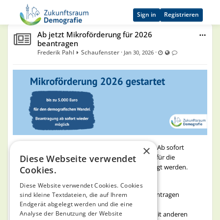
Sign in
Registrieren
Ab jetzt Mikroförderung für 2026
beantragen
Frederik Pahl
Schaufenster
·
·
Last updated Jul 1, 20
Visible also to unre
Comments are l
Jan 30, 2026
×
Gute Nachrichten für alle Kommunen und Kreise: Ab sofort
Diese Webseite verwendet
können wieder bis zu 5.000 Euro Mikroförderung für die
Gestaltung des demografischen Wandels beantragt werden.
Cookies.
Die Rahmenbedingungen bleiben unverändert:
Diese Website verwendet Cookies. Cookies
✔️ bis zu 5.000 Euro bis Ende September 2026 beantragen
sind kleine Textdateien, die auf Ihrem
✔️ für Beratungen zur Demografiegestaltung
Endgerät abgelegt werden und die eine
Analyse der Benutzung der Website
✔️ sowie für Reisekosten z. B. für den Austausch mit anderen